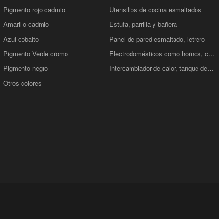
Pigmento rojo cadmio
Utensilios de cocina esmaltados
Amarillo cadmio
Estufa, parrilla y bañera
Azul cobalto
Panel de pared esmaltado, letrero
Pigmento Verde cromo
Electrodomésticos como hornos, calentadores de agua
Pigmento negro
Intercambiador de calor, tanque de ensamblaje de esmalte, Reactor
Otros colores