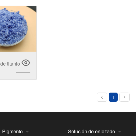
de titanio
1
Pigmento
Solución de enlozado

