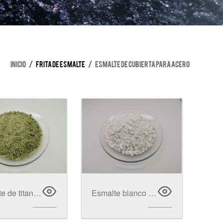
Inicio
/
Frita de esmalte
/
Esmalte de cubierta para acero
Esmalte de titanio de color marfil
Esmalte blanco antimonio