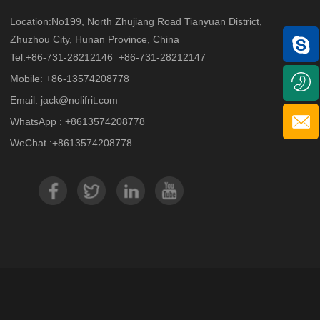
Location:No199, North Zhujiang Road Tianyuan District,
Zhuzhou City, Hunan Province, China
Tel:+
86-731-28212146
+
86-731-28212147
Mobile: +
86-13574208778
Email:
jack@nolifrit.com
WhatsApp : +
8613574208778
WeChat :+
8613574208778