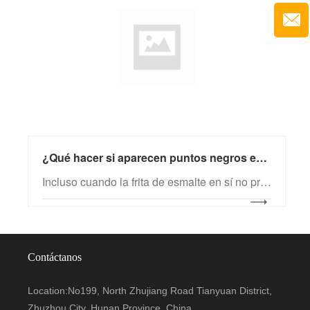
¿Qué hacer si aparecen puntos negros en productos esmaltados con frita blanca?
Incluso cuando la frita de esmalte en sí no presenta problemas de calidad y el proceso de esmaltado se realiza conforme a los procedimientos estándar, siguen apareciendo puntos negros en los productos fabricados con frita blanca. A pesar de investigaciones exhaustivas, la fuente del problema resulta difícil de identificar. ¿Por qué ocurre esto?
Contáctanos
Location:No199, North Zhujiang Road Tianyuan District,
Zhuzhou City, Hunan Province, China