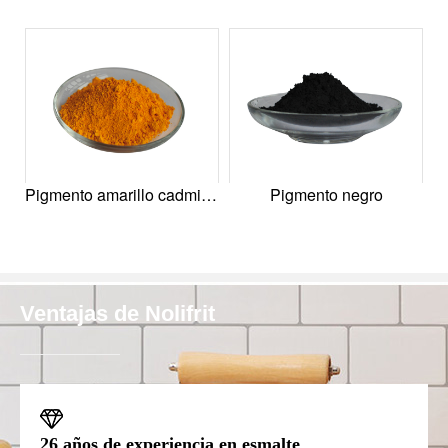
Pigmento amarillo cadmio - amarillo de cadmio，amarillo cadmio ，amarillo cadmio medio ，amarillo de cadmio profundo，amarillo cadmio limón，amarillo de cadmio oscuro
Pigmento negro
Ventajas de Nolifrit
26 años de experiencia en esmalte