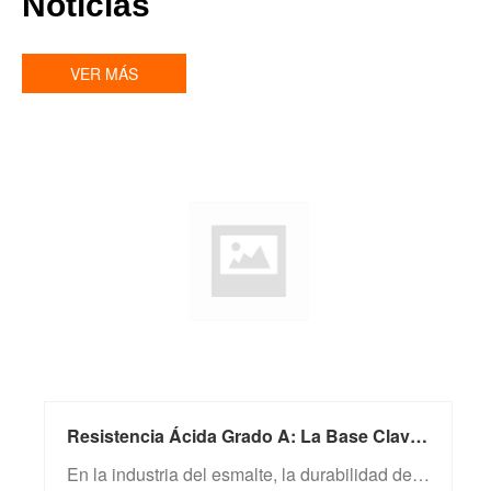
Noticias
VER MÁS
Resistencia Ácida Grado A: La Base Clave que Determina la Vida Útil de los Productos Esmaltados
En la industria del esmalte, la durabilidad del brillo superficial es el indicador más intuitivo de la calidad del producto. Especialmente cuando se expone al ácido acético y al ácido cítrico en entornos de cocina cotidianos, o a la corrosión ácida en entornos industriales, la resistencia ácida de la capa de esmalte determina directamente la “vida estética” y la seguridad de uso de los productos.