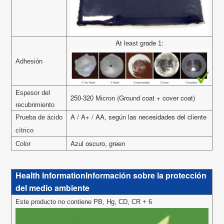
A
grade
:
t least
1
Adhesión
Espesor del
250
32
(Ground coat + cover coat)
-
0
Micron
recubrimiento
A / A+ / AA, según las necesidades del cliente
Prueba de ácido
cítrico
Azul oscuro, green
Color
Health InformationInformación sobre la protección
del medio ambiente
Este producto no contiene PB, Hg, CD, CR + 6