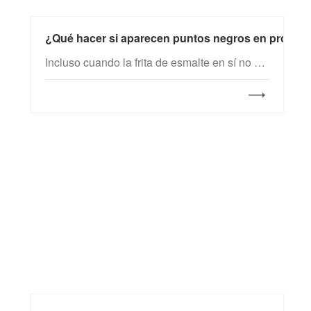
¿Qué hacer si aparecen puntos negros en product
Incluso cuando la frita de esmalte en sí no presenta problemas de calidad y el proceso de esmaltado se realiza conforme a los procedimientos estándar, siguen apareciendo puntos negros en los productos fabricados con frita blanca. A pesar de investigaciones exhaustivas, la fuente del problema resulta difícil de identificar. ¿Por qué ocurre esto?