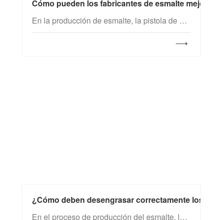
Cómo pueden los fabricantes de esmalte mejorar la
En la producción de esmalte, la pistola de esmaltado es la herramienta clave para la pulverización húmeda y se utiliza en casi todos los productos esmaltados. Sin embargo, la pulverización manual en húmedo exige un alto nivel de habilidad por parte de los operarios, por lo que el ajuste correcto de la pistola resulta fundamental. A continuación, presentamos los métodos de ajuste de las pistolas de esmaltado. Los fabricantes de esmalte son bienvenidos a guardarlos como referencia.
¿Cómo deben desengrasar correctamente los fabr
En el proceso de producción del esmalte, los fabricantes suelen enfrentarse a diversos defectos. Un caso reciente fue la aparición de marcas de quemado irregulares en la superficie de una olla esmaltada, lo que afectó gravemente la apariencia y la calidad del producto. Ante esta situación, Nolifrit formó rápidamente un equipo especial de ingenieros técnicos que, tras 48 horas de trabajo continuo, lograron identificar la causa raíz y desarrollar una solución eficaz, evitando así pérdidas económicas para el cliente.