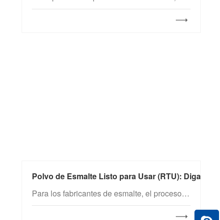
Polvo de Esmalte Listo para Usar (RTU): Diga Ad
Para los fabricantes de esmalte, el proceso tradicional de preparación de la barbotina implica operaciones complejas. Especialmente para las plantas de esmalte de reciente creación, la inversión inicial en instalaciones y equipos —como molinos de bolas y sistemas de tamizado— puede alcanzar fácilmente cientos de miles de dólares. Durante la molienda en molino de bolas, se requiere una gran cantidad de mano de obra para la mezcla de materias primas y el ajuste de parámetros.