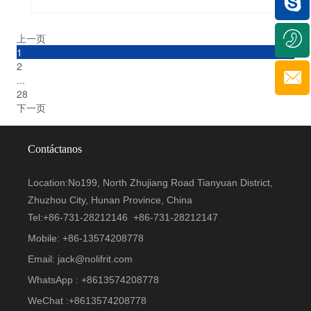
上一页
1
2
...
28
下一页
Contáctanos
Location:No199, North Zhujiang Road Tianyuan District,
Zhuzhou City, Hunan Province, China
Tel:+
86-731-28212146
+
86-731-28212147
Mobile: +
86-13574208778
Email:
jack@nolifrit.com
WhatsApp : +
8613574208778
WeChat :+
8613574208778