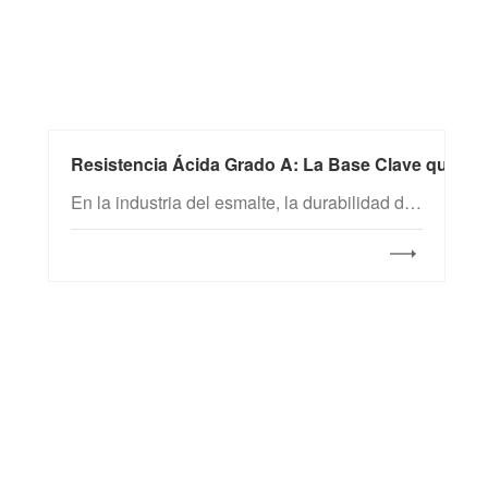
Resistencia Ácida Grado A: La Base Clave que Det
En la industria del esmalte, la durabilidad del brillo superficial es el indicador más intuitivo de la calidad del producto. Especialmente cuando se expone al ácido acético y al ácido cítrico en entornos de cocina cotidianos, o a la corrosión ácida en entornos industriales, la resistencia ácida de la capa de esmalte determina directamente la “vida estética” y la seguridad de uso de los productos.