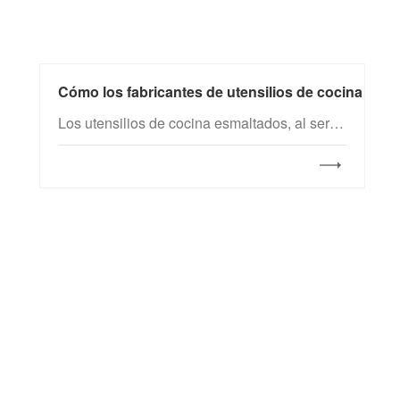
Cómo los fabricantes de utensilios de cocina esm
Los utensilios de cocina esmaltados, al ser productos que entran en contacto directo con los alimentos, están sujetos a estrictas normas de seguridad, rendimiento y protección medioambiental. Para satisfacer las demandas clave de los consumidores en materia de salud, durabilidad, estética y comodidad, los fabricantes de utensilios esmaltados deben controlar rigurosamente la calidad a lo largo de todo el proceso y seleccionar con precisión los materiales de esmalte, garantizando así el cumplimiento integral de las normativas.