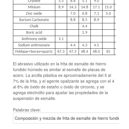
Cryolite
5.5
8.8
5.1
9.0
5.5
M
inium
8.9
14.3
14.8
17.1
15.0
Zinc oxide
7.0
6.8
7.1
5.0
4.2
Barium
C
arbonate
8.8
8.5
8.9
Chalk
4.4
Boric acid
2.9
Antimony oxide
3.1
3.1
Sodium antimonate
4.4
4.3
4.5
Feldspar+borax+quartz
67.3
47.3
48.4
48.0
65
71.6
El abrasivo utilizado en la frita de esmalte de hierro
fundido húmedo es similar al esmalte de placas de
acero.
La arcilla plástica es aproximadamente del 5 al
7% de la frita, y el agente opalizante se agrega con el 4
al 8% de óxido de estaño u óxido de circonio, y se
agrega electrolito para ajustar las propiedades de la
suspensión de esmalte.
Palabras clave:
Composición y mezcla de frita de esmalte de hierro fundido 