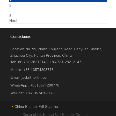
2
...
8
Next
Contáctanos
Location:No199, North Zhujiang Road Tianyuan District,
Zhuzhou City, Hunan Province, China
Tel:+
86-731-28212146
+
86-731-28212147
Mobile: +
86-13574208778
Email:
jack@nolifrit.com
WhatsApp : +
8613574208778
WeChat :+
8613574208778
China Enamel Frit Supplier
Copyright © Hunan Noli Enamel Co., Ltd.