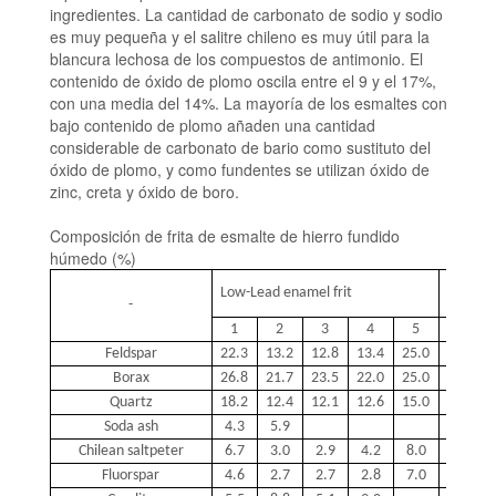
ingredientes. La cantidad de carbonato de sodio y sodio
es muy pequeña y el salitre chileno es muy útil para la
blancura lechosa de los compuestos de antimonio. El
contenido de óxido de plomo oscila entre el 9 y el 17%,
con una media del 14%. La mayoría de los esmaltes con
bajo contenido de plomo añaden una cantidad
considerable de carbonato de bario como sustituto del
óxido de plomo, y como fundentes se utilizan óxido de
zinc, creta y óxido de boro.
Composición de frita de esmalte de hierro fundido
húmedo (%)
L
ead-f
Low-
L
ead
enamel
frit
-
frit
1
2
3
4
5
6
Feldspar
22.3
13.2
12.8
13.4
25.0
22.4
Borax
26.8
21.7
23.5
22.0
25.0
26.9
Quartz
18.2
12.4
12.1
12.6
15.0
22.3
S
oda ash
4.3
5.9
4.3
Chilean saltpeter
6.7
3.0
2.9
4.2
8.0
6.7
Fluorspar
4.6
2.7
2.7
2.8
7.0
4.6